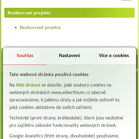
Realizované projekty
Realizované projekty
Souhlas
Nastavení
Více o cookies
Tato webová stránka používá cookies
VOLNÁ MÍSTA
Na
této stránce
se dozvíte, jaké soubory cookies na
Lékař oddělení následné a dlouhodobé péče (LDN)
webových stránkách www.albertinum.cz obecně
Albertinum, odborný léčebný ústav, Žamberk přijme do pracovního poměru: Lékaře na
zpracováváme, k jakému účelu a jak můžete ovlivnit to,
oddělení následné a dlouhodobé lůžkové...
jaká cookies ukládáme do vašich zařízení.
Lékař na oddělení psychiatrie
Technické (první strany, krátkodobé), které jsou nezbytné
Albertinum, odborný léčebný ústav, Žamberkpřijme do pracovního poměru: Lékaře na
oddělení psychiatrie ...
pro zajištění základní funkcionality webových stránek.
Lékař oddělení pneumologie a ftizeologie (plicní oddělení)
Google Analytics (třetí strany, dlouhodobé) používáme,