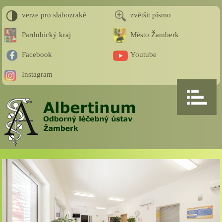
verze pro slabozraké
zvětšit písmo
Pardubický kraj
Město Žamberk
Facebook
Youtube
Instagram