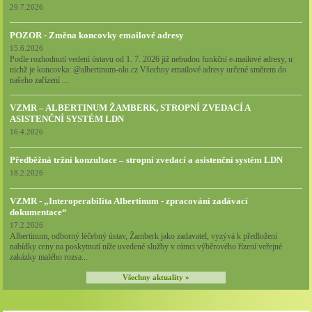
29.7.2026
POZOR - Změna koncovky emailové adresy
15.6.2026
Podle rozhodnutí vedení ústavu od 1. 7. 2026 již nebudou funkční e-mailové adresy, u
nichž je koncovka: @albertinum-olu.cz Všechny emailové adresy určené směrem do
našeho zařízení ...
VZMR – ALBERTINUM ŽAMBERK, STROPNÍ ZVEDACÍ A
ASISTENČNÍ SYSTÉM LDN
16.4.2026
Předběžná tržní konzultace – stropní zvedací a asistenční systém LDN
18.2.2026
VZMR - „Interoperabilita Albertinum - zpracování zadávací
dokumentace“
17.2.2026
Albertinum, odborný léčebný ústav, Žamberk jako zadavatel, vyzývá k předložení
nabídky ceny na poskytnutí níže uvedené služby v rámci výběrového řízení veřejné
zakázky malého rozsa...
Všechny aktuality »