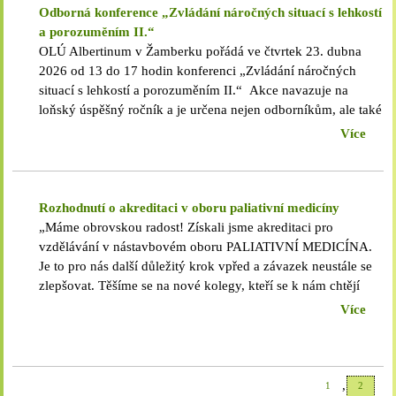
Odborná konference „Zvládání náročných situací s lehkostí
a porozuměním II.“
OLÚ Albertinum v Žamberku pořádá ve čtvrtek 23. dubna
2026 od 13 do 17 hodin konferenci „Zvládání náročných
situací s lehkostí a porozuměním II.“ Akce navazuje na
loňský úspěšný ročník a je určena nejen odborníkům, ale také
široké veřejnosti – všem, kteří se zajímají o duševní zdraví,
Více
komunikaci v rodině a porozumění vlastním
emocím. Účastníci se mohou těšit na přednášky zkušených
lektorů a psychoterapeutů, kteří se budou věnovat tématům
traumatu, nenásilné komunikace, mindfulness a sebepřijetí.
Rozhodnutí o akreditaci v oboru paliativní medicíny
Součástí programu jsou také navazující víkendové
„Máme obrovskou radost! Získali jsme akreditaci pro
workshopy. Konference se uskuteční v kinosále budovy č. 9
vzdělávání v nástavbovém oboru PALIATIVNÍ MEDICÍNA.
v areálu Albertina. Přihlášky je možné zasílat do 10. dubna na
Je to pro nás další důležitý krok vpřed a závazek neustále se
e-mailovou adresu stujova@albertinum.cz.
zlepšovat. Těšíme se na nové kolegy, kteří se k nám chtějí
přidat a být součástí našeho týmu.“
Více
,
1
2