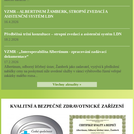
VZMR – ALBERTINUM ŽAMBERK, STROPNÍ ZVEDACÍ A
ASISTENČNÍ SYSTÉM LDN
16.4.2026
Předběžná tržní konzultace – stropní zvedací a asistenční systém LDN
18.2.2026
VZMR - „Interoperabilita Albertinum - zpracování zadávací
dokumentace“
17.2.2026
Albertinum, odborný léčebný ústav, Žamberk jako zadavatel, vyzývá k předložení
nabídky ceny na poskytnutí níže uvedené služby v rámci výběrového řízení veřejné
zakázky malého rozsa...
Všechny aktuality »
KVALITNÍ A BEZPEČNÉ ZDRAVOTNICKÉ ZAŘÍZENÍ