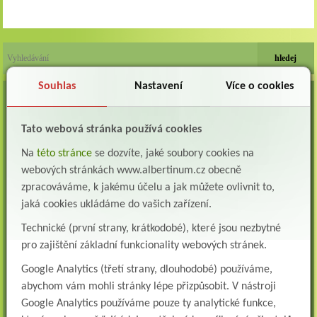
Souhlas
Nastavení
Více o cookies
VOLNÁ MÍSTA
Lékař oddělení následné a dlouhodobé péče (LDN)
Tato webová stránka používá cookies
Albertinum, odborný léčebný ústav, Žamberk přijme do pracovního poměru: Lékaře na
oddělení následné a dlouhodobé lůžkové...
Na
této stránce
se dozvíte, jaké soubory cookies na
webových stránkách www.albertinum.cz obecně
Lékař na oddělení psychiatrie
zpracováváme, k jakému účelu a jak můžete ovlivnit to,
Albertinum, odborný léčebný ústav, Žamberkpřijme do pracovního poměru: Lékaře na
oddělení psychiatrie ...
jaká cookies ukládáme do vašich zařízení.
Lékař oddělení pneumologie a ftizeologie (plicní oddělení)
Technické (první strany, krátkodobé), které jsou nezbytné
Albertinum, odborný léčebný ústav, Žamberk přijme do pracovního poměru: Lékaře na
pro zajištění základní funkcionality webových stránek.
oddělení pneumologie a ftizeologie (pl...
Google Analytics (třetí strany, dlouhodobé) používáme,
Všeobecná/praktická sestra na LDN
abychom vám mohli stránky lépe přizpůsobit. V nástroji
Přidejte se k nám Do našeho týmu přijmeme všeobecnou nebo praktickou sestru na
Google Analytics používáme pouze ty analytické funkce,
lůžkové oddělení následné a dlouhodobé pé...