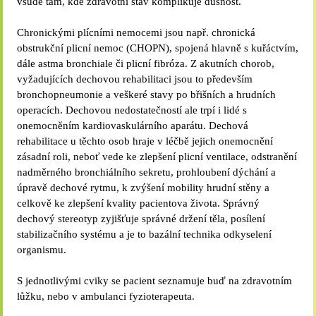
všude tam, kde zdravotní stav komplikuje dušnost.
Chronickými plícními nemocemi jsou např. chronická
obstrukční plicní nemoc (CHOPN), spojená hlavně s kuřáctvím,
dále astma bronchiale či plicní fibróza. Z akutních chorob,
vyžadujících dechovou rehabilitaci jsou to především
bronchopneumonie a veškeré stavy po břišních a hrudních
operacích. Dechovou nedostatečností ale trpí i lidé s
onemocněním kardiovaskulárního aparátu. Dechová
rehabilitace u těchto osob hraje v léčbě jejich onemocnění
zásadní roli, neboť vede ke zlepšení plicní ventilace, odstranění
nadměrného bronchiálního sekretu, prohloubení dýchání a
úpravě dechové rytmu, k zvýšení mobility hrudní stěny a
celkově ke zlepšení kvality pacientova života. Správný
dechový stereotyp zyjišťuje správné držení těla, posílení
stabilizačního systému a je to bazální technika odkyselení
organismu.
S jednotlivými cviky se pacient seznamuje buď na zdravotním
lůžku, nebo v ambulanci fyzioterapeuta.