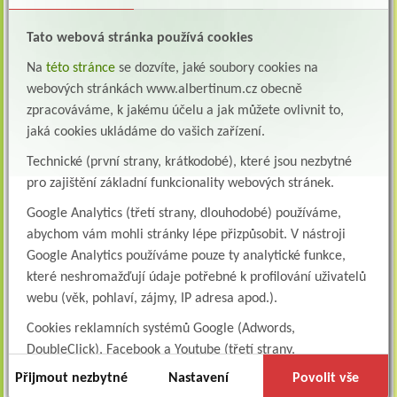
Vrchní
Alena Šafářová
safarova@albertinum.cz
sestra
Tato webová stránka používá cookies
Ošetřující
MUDr. Jiřina Jirešová
Na
této stránce
se dozvíte, jaké soubory cookies na
lékař
webových stránkách www.albertinum.cz obecně
Ošetřující
MUDr. Jiří Doleček
zpracováváme, k jakému účelu a jak můžete ovlivnit to,
lékař
jaká cookies ukládáme do vašich zařízení.
Ošetřující
MUDr. Pavel Střítecký
Technické (první strany, krátkodobé), které jsou nezbytné
lékař
pro zajištění základní funkcionality webových stránek.
Google Analytics (třetí strany, dlouhodobé) používáme,
Screening bronchogenního karcinomu
abychom vám mohli stránky lépe přizpůsobit. V nástroji
Google Analytics používáme pouze ty analytické funkce,
Upozorňujeme pacienty, že jsme zapojeni do projektu
které neshromažďují údaje potřebné k profilování uživatelů
PREVENCE KARCINOMU PLIC
webu (věk, pohlaví, zájmy, IP adresa apod.).
Pacienti s doporučením od praktického lékaře se mohou
Cookies reklamních systémů Google (Adwords,
objednávat na mailu
canico@albertinum.cz
DoubleClick), Facebook a Youtube (třetí strany,
dlouhodobé). Tyto
cookies
slouží k marketingovému
Přijmout nezbytné
Nastavení
Povolit vše
profilování. Díky nim jsme schopni s vámi zůstat v kontaktu