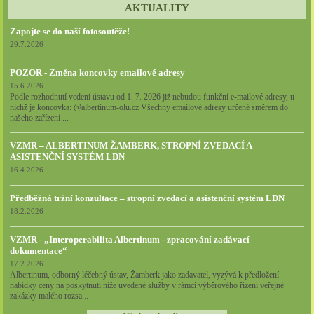
AKTUALITY
Zapojte se do naší fotosoutěže!
29.7.2026
POZOR - Změna koncovky emailové adresy
15.6.2026
Podle rozhodnutí vedení ústavu od 1. 7. 2026 již nebudou funkční e-mailové adresy, u
nichž je koncovka: @albertinum-olu.cz Všechny emailové adresy určené směrem do
našeho zařízení ...
VZMR – ALBERTINUM ŽAMBERK, STROPNÍ ZVEDACÍ A
ASISTENČNÍ SYSTÉM LDN
16.4.2026
Předběžná tržní konzultace – stropní zvedací a asistenční systém LDN
18.2.2026
VZMR - „Interoperabilita Albertinum - zpracování zadávací
dokumentace“
17.2.2026
Albertinum, odborný léčebný ústav, Žamberk jako zadavatel, vyzývá k předložení
nabídky ceny na poskytnutí níže uvedené služby v rámci výběrového řízení veřejné
zakázky malého rozsa...