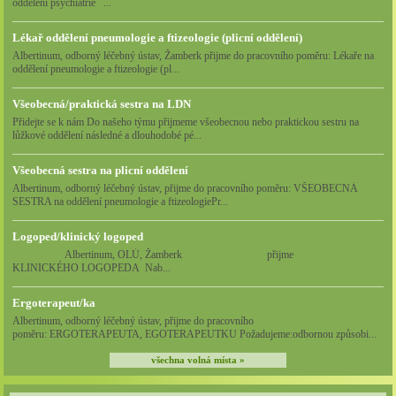
oddělení psychiatrie ...
Lékař oddělení pneumologie a ftizeologie (plicní oddělení)
Albertinum, odborný léčebný ústav, Žamberk přijme do pracovního poměru: Lékaře na
oddělení pneumologie a ftizeologie (pl...
Všeobecná/praktická sestra na LDN
Přidejte se k nám Do našeho týmu přijmeme všeobecnou nebo praktickou sestru na
lůžkové oddělení následné a dlouhodobé pé...
Všeobecná sestra na plicní oddělení
Albertinum, odborný léčebný ústav, přijme do pracovního poměru: VŠEOBECNÁ
SESTRA na oddělení pneumologie a ftizeologiePr...
Logoped/klinický logoped
Albertinum, OLÚ, Žamberk přijme
KLINICKÉHO LOGOPEDA Nab...
Ergoterapeut/ka
Albertinum, odborný léčebný ústav, přijme do pracovního
poměru: ERGOTERAPEUTA, EGOTERAPEUTKU Požadujeme:odbornou způsobi...
všechna volná místa »