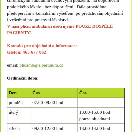
chronickými i akutními dechovými potížemi, na doporučení
praktického lékaře i bez doporučení. Dále provádíme
předoperační a konziliární vyšetření, po předchozím objednání
i vyšetření pro pracovní lékařství.
V naší plicní ambulanci ošetřujeme POUZE DOSPĚLÉ
PACIENTY!
Kontakt pro objednání a informace:
telefon: 465 677 862
email:
plicamb@albertinum.cz
Ordinační doba:
Den
Čas
Čas
pondělí
07.00-09.00 hod
úterý
13.00-15.00 hod
pouze objednaní
středa
09.00-12.00 hod
13.00-14.00 hod