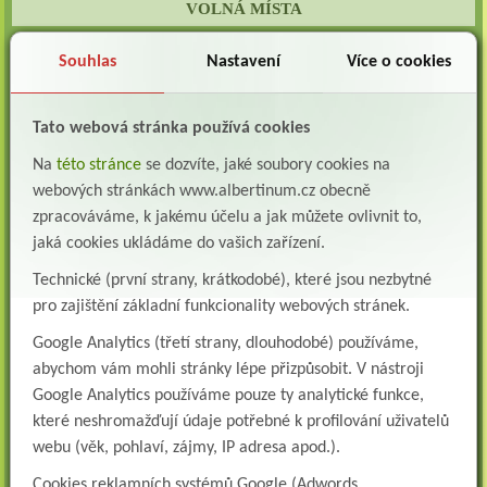
VOLNÁ MÍSTA
Lékař oddělení následné a dlouhodobé péče (LDN)
Souhlas
Nastavení
Více o cookies
Albertinum, odborný léčebný ústav, Žamberk přijme do pracovního poměru: Lékaře na
oddělení následné a dlouhodobé lůžkové...
Lékař na oddělení psychiatrie
Tato webová stránka používá cookies
Albertinum, odborný léčebný ústav, Žamberkpřijme do pracovního poměru: Lékaře na
Na
této stránce
se dozvíte, jaké soubory cookies na
oddělení psychiatrie ...
webových stránkách www.albertinum.cz obecně
Lékař oddělení pneumologie a ftizeologie (plicní oddělení)
zpracováváme, k jakému účelu a jak můžete ovlivnit to,
Albertinum, odborný léčebný ústav, Žamberk přijme do pracovního poměru: Lékaře na
jaká cookies ukládáme do vašich zařízení.
oddělení pneumologie a ftizeologie (pl...
Technické (první strany, krátkodobé), které jsou nezbytné
Všeobecná/praktická sestra na LDN
pro zajištění základní funkcionality webových stránek.
Přidejte se k nám Do našeho týmu přijmeme všeobecnou nebo praktickou sestru na
lůžkové oddělení následné a dlouhodobé pé...
Google Analytics (třetí strany, dlouhodobé) používáme,
abychom vám mohli stránky lépe přizpůsobit. V nástroji
Všeobecná sestra na plicní oddělení
Albertinum, odborný léčebný ústav, přijme do pracovního poměru: VŠEOBECNÁ
Google Analytics používáme pouze ty analytické funkce,
SESTRA na oddělení pneumologie a ftizeologiePr...
které neshromažďují údaje potřebné k profilování uživatelů
webu (věk, pohlaví, zájmy, IP adresa apod.).
Logoped/klinický logoped
Albertinum, OLÚ, Žamberk přijme
Cookies reklamních systémů Google (Adwords,