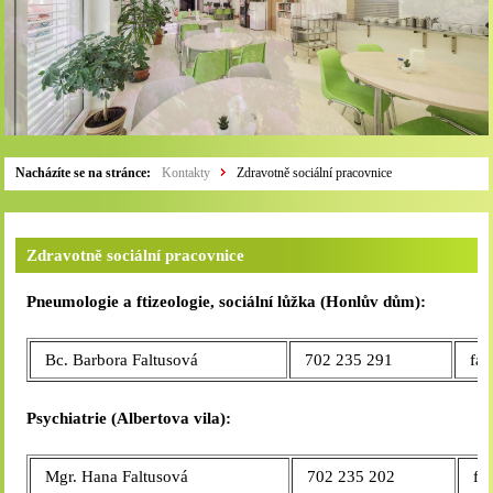
Nacházíte se na stránce:
Kontakty
Zdravotně sociální pracovnice
Zdravotně sociální pracovnice
Pneumologie a ftizeologie, sociální lůžka (Honlův dům):
Bc. Barbora Faltusová
702 235 291
falt
Psychiatrie (Albertova vila):
Mgr. Hana Faltusová
702 235 202
fal