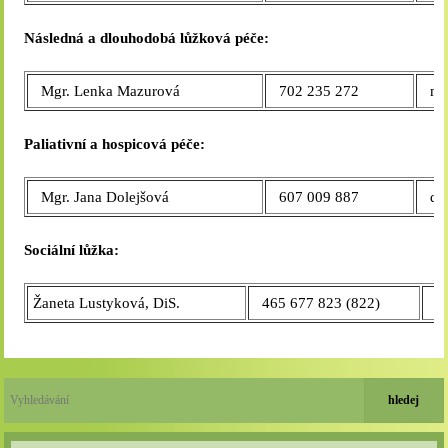
Následná a dlouhodobá lůžková péče:
Mgr. Lenka Mazurová
702 235 272
maz
Paliativní a hospicová péče:
Mgr. Jana Dolejšová
607 009 887
dol
Sociální lůžka:
Žaneta Lustyková, DiS.
465 677 823 (822)
lu