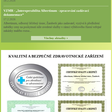
18.2.2026
VZMR - „Interoperabilita Albertinum - zpracování zadávací
dokumentace“
17.2.2026
Albertinum, odborný léčebný ústav, Žamberk jako zadavatel, vyzývá k předložení
nabídky ceny na poskytnutí níže uvedené služby v rámci výběrového řízení veřejné
zakázky malého rozsa...
Všechny aktuality »
KVALITNÍ A BEZPEČNÉ ZDRAVOTNICKÉ ZAŘÍZENÍ