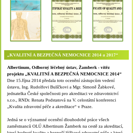
„KVALITNÍ A BEZPEČNÁ NEMOCNICE 2014 a 2017“
Albertinum, Odborný léčebný ústav, Žamberk - vítěz
projektu „KVALITNÍ A BEZPEČNÁ NEMOCNICE 2014“
Dne 15.října 2014 předala toto ocenění zástupcům vedení
ústavu, Ing. Rudolfovi Bulíčkovi a Mgr. Simoně Žabkové,
jednatelka České společnosti pro akreditaci ve zdravotnictví
s.r.o., RNDr. Renata Podstatová na V. celostátní konferenci
„Kvalita zdravotní péče a akreditace“ v Praze.
Jedná se o významné ocenění dlouhodobé práce všech
zaměstnanců OLÚ Albertinum Žamberk na cestě za akreditací,
která hodnotí kvalitu a bezpečí lůžkové zdravotní péče a která