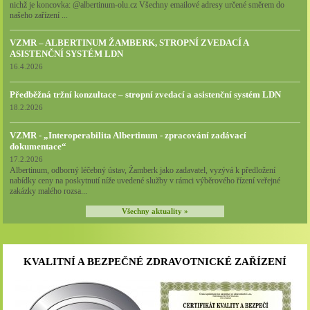
nichž je koncovka: @albertinum-olu.cz Všechny emailové adresy určené směrem do
našeho zařízení ...
VZMR – ALBERTINUM ŽAMBERK, STROPNÍ ZVEDACÍ A
ASISTENČNÍ SYSTÉM LDN
16.4.2026
Předběžná tržní konzultace – stropní zvedací a asistenční systém LDN
18.2.2026
VZMR - „Interoperabilita Albertinum - zpracování zadávací
dokumentace“
17.2.2026
Albertinum, odborný léčebný ústav, Žamberk jako zadavatel, vyzývá k předložení
nabídky ceny na poskytnutí níže uvedené služby v rámci výběrového řízení veřejné
zakázky malého rozsa...
Všechny aktuality »
KVALITNÍ A BEZPEČNÉ ZDRAVOTNICKÉ ZAŘÍZENÍ