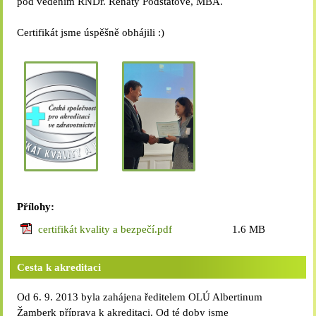
pod vedením RNDr. Renaty Podstatové, MBA.
Certifikát jsme úspěšně obhájili :)
Přílohy:
certifikát kvality a bezpečí.pdf
1.6 MB
Cesta k akreditaci
Od 6. 9. 2013 byla zahájena ředitelem OLÚ Albertinum
Žamberk příprava k akreditaci. Od té doby jsme