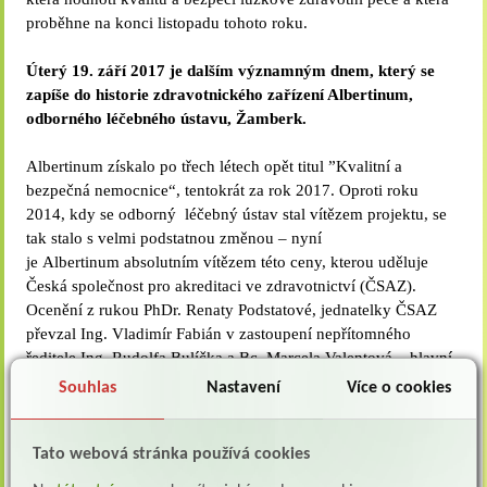
proběhne na konci listopadu tohoto roku.
Úterý 19. září 2017 je dalším významným dnem, který se
zapíše do historie zdravotnického zařízení Albertinum,
odborného léčebného ústavu, Žamberk.
Albertinum získalo po třech létech opět titul ”Kvalitní a
bezpečná nemocnice“, tentokrát za rok 2017. Oproti roku
2014, kdy se odborný léčebný ústav stal vítězem projektu, se
tak stalo s velmi podstatnou změnou – nyní
je Albertinum absolutním vítězem této ceny, kterou uděluje
Česká společnost pro akreditaci ve zdravotnictví (ČSAZ).
Ocenění z rukou PhDr. Renaty Podstatové, jednatelky ČSAZ
převzal Ing. Vladimír Fabián v zastoupení nepřítomného
ředitele Ing. Rudolfa Bulíčka a Bc. Marcela Valentová – hlavní
sestra.
Souhlas
Nastavení
Více o cookies
Jedná se o ocenění, které potěší a které hodnotí to, že velmi
náročná práce, jak po fyzické, tak i psychické stránce, všech
Tato webová stránka používá cookies
zaměstnanců v Albertinu má smysl a je prováděna pečlivě a