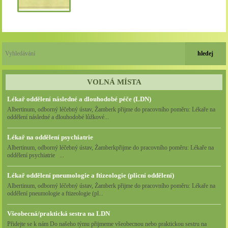
VOLNÁ MÍSTA
Lékař oddělení následné a dlouhodobé péče (LDN)
Albertinum, odborný léčebný ústav, Žamberk přijme do pracovního poměru: Lékaře na
oddělení následné a dlouhodobé lůžkové...
Lékař na oddělení psychiatrie
Albertinum, odborný léčebný ústav, Žamberkpřijme do pracovního poměru: Lékaře na
oddělení psychiatrie ...
Lékař oddělení pneumologie a ftizeologie (plicní oddělení)
Albertinum, odborný léčebný ústav, Žamberk přijme do pracovního poměru: Lékaře na
oddělení pneumologie a ftizeologie (pl...
Všeobecná/praktická sestra na LDN
Přidejte se k nám Do našeho týmu přijmeme všeobecnou nebo praktickou sestru na