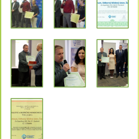
Technické cookies lišty CookieBot (třetí strany, dlouhodobé),
díky které si naše webové stránky pamatují vaše volby
ohledně toho, s jakými (netechnickými) cookies nám
umožňujete nakládat.
Cookies nikdy nepoužíváme k tomu, abychom vás osobně
jakkoli identifikovali, a nikdy do nich neumisťujeme citlivá
nebo osobní data.