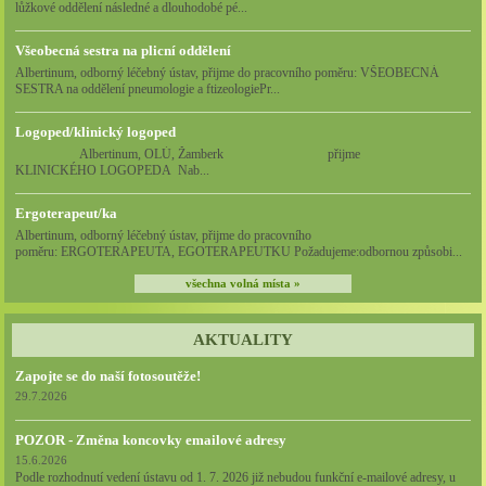
lůžkové oddělení následné a dlouhodobé pé...
Všeobecná sestra na plicní oddělení
Albertinum, odborný léčebný ústav, přijme do pracovního poměru: VŠEOBECNÁ
SESTRA na oddělení pneumologie a ftizeologiePr...
Logoped/klinický logoped
Albertinum, OLÚ, Žamberk přijme
KLINICKÉHO LOGOPEDA Nab...
Ergoterapeut/ka
Albertinum, odborný léčebný ústav, přijme do pracovního
poměru: ERGOTERAPEUTA, EGOTERAPEUTKU Požadujeme:odbornou způsobi...
všechna volná místa »
AKTUALITY
Zapojte se do naší fotosoutěže!
29.7.2026
POZOR - Změna koncovky emailové adresy
15.6.2026
Podle rozhodnutí vedení ústavu od 1. 7. 2026 již nebudou funkční e-mailové adresy, u