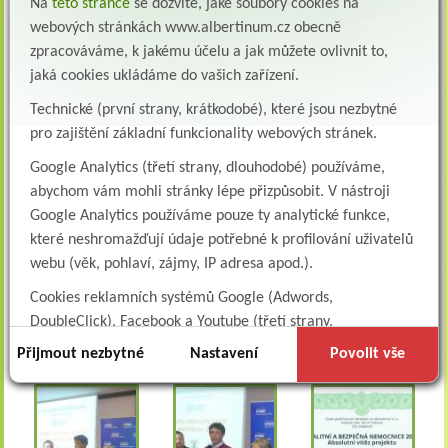
Na
této stránce
se dozvíte, jaké soubory cookies na
velmi kvalitně. A to pro co nejlepší pocit všech pacientů a
webových stránkách www.albertinum.cz obecně
klientů z pobytu ve zdravotnickém zařízení v rámci
zpracováváme, k jakému účelu a jak můžete ovlivnit to,
poskytované zdravotní péče.
jaká cookies ukládáme do vašich zařízení.
Udělené ocenění rovněž zavazuje k tomu, že je třeba se co
Technické (první strany, krátkodobé), které jsou nezbytné
nejkvalitněji připravit na akreditační řízení, které v letošním
pro zajištění základní funkcionality webových stránek.
roce ještě odborný léčebný ústav čeká a v následném období
do další akreditace i výsledky potvrdit. Jedná se tak o
Google Analytics (třetí strany, dlouhodobé) používáme,
významný závazek neusnout na vavřínech, ale posunout
abychom vám mohli stránky lépe přizpůsobit. V nástroji
zdravotnickou péči ještě výše a dál, jak se sluší a patří na péči o
Google Analytics používáme pouze ty analytické funkce,
nemocného pacienta v 21. století.
které neshromažďují údaje potřebné k profilování uživatelů
webu (věk, pohlaví, zájmy, IP adresa apod.).
Každopádně je nyní zcela na místě velmi poděkovat všem
Cookies reklamních systémů Google (Adwords,
zaměstnancům Albertina bez rozdílu za jejich dosavadní práci,
za starostlivost a péči, kterou věnují všem pacientům a
DoubleClick), Facebook a Youtube (třetí strany,
klientům v jejich prospěch.
dlouhodobé). Tyto
cookies
slouží k marketingovému
Přijmout nezbytné
Nastavení
Povolit vše
profilování. Díky nim jsme schopni s vámi zůstat v kontaktu
například prostřednictvím personalizované reklamy na
sociálních sítích.