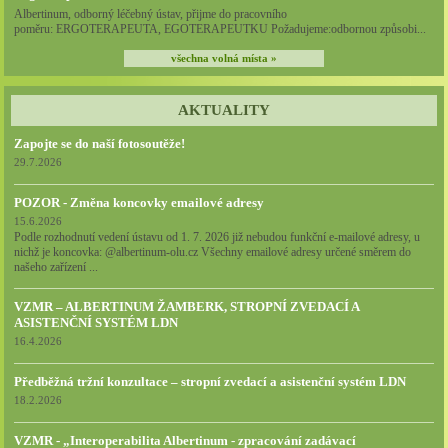
Albertinum, odborný léčebný ústav, přijme do pracovního
poměru: ERGOTERAPEUTA, EGOTERAPEUTKU Požadujeme:odbornou způsobi...
všechna volná místa »
AKTUALITY
Zapojte se do naší fotosoutěže!
29.7.2026
POZOR - Změna koncovky emailové adresy
15.6.2026
Podle rozhodnutí vedení ústavu od 1. 7. 2026 již nebudou funkční e-mailové adresy, u
nichž je koncovka: @albertinum-olu.cz Všechny emailové adresy určené směrem do
našeho zařízení ...
VZMR – ALBERTINUM ŽAMBERK, STROPNÍ ZVEDACÍ A
ASISTENČNÍ SYSTÉM LDN
16.4.2026
Předběžná tržní konzultace – stropní zvedací a asistenční systém LDN
18.2.2026
VZMR - „Interoperabilita Albertinum - zpracování zadávací