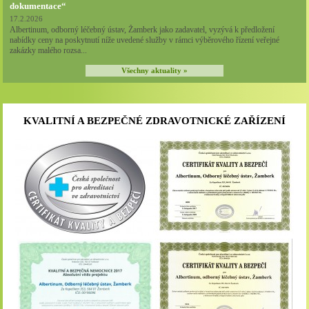
dokumentace“
17.2.2026
Albertinum, odborný léčebný ústav, Žamberk jako zadavatel, vyzývá k předložení
nabídky ceny na poskytnutí níže uvedené služby v rámci výběrového řízení veřejné
zakázky malého rozsa...
Všechny aktuality »
KVALITNÍ A BEZPEČNÉ ZDRAVOTNICKÉ ZAŘÍZENÍ