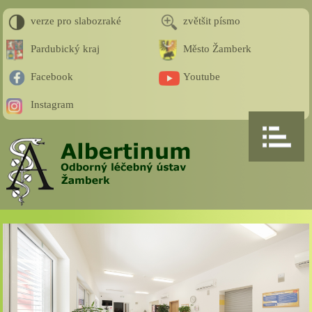
verze pro slabozraké
zvětšit písmo
Pardubický kraj
Město Žamberk
Facebook
Youtube
Instagram