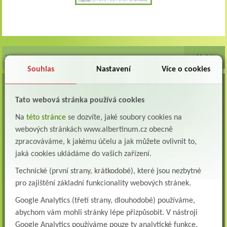
Souhlas
Nastavení
Více o cookies
VOLNÁ MÍSTA
Tato webová stránka používá cookies
Lékař oddělení následné a dlouhodobé péče (LDN)
Albertinum, odborný léčebný ústav, Žamberk přijme do pracovního poměru: Lékaře na
Na
této stránce
se dozvíte, jaké soubory cookies na
oddělení následné a dlouhodobé lůžkové...
webových stránkách www.albertinum.cz obecně
Lékař na oddělení psychiatrie
zpracováváme, k jakému účelu a jak můžete ovlivnit to,
Albertinum, odborný léčebný ústav, Žamberkpřijme do pracovního poměru: Lékaře na
jaká cookies ukládáme do vašich zařízení.
oddělení psychiatrie ...
Technické (první strany, krátkodobé), které jsou nezbytné
Lékař oddělení pneumologie a ftizeologie (plicní oddělení)
pro zajištění základní funkcionality webových stránek.
Albertinum, odborný léčebný ústav, Žamberk přijme do pracovního poměru: Lékaře na
oddělení pneumologie a ftizeologie (pl...
Google Analytics (třetí strany, dlouhodobé) používáme,
abychom vám mohli stránky lépe přizpůsobit. V nástroji
Všeobecná/praktická sestra na LDN
Google Analytics používáme pouze ty analytické funkce,