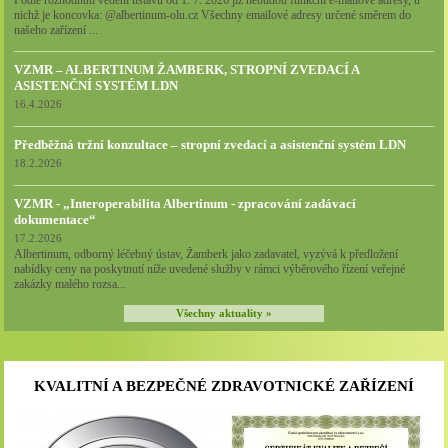
Podle rozhodnutí vedení ústavu od 1. 7. 2026 již nebudou funkční e-mailové adresy, u
nichž je koncovka: @albertinum-olu.cz Všechny emailové adresy určené směrem do
našeho zařízení ...
VZMR – ALBERTINUM ŽAMBERK, STROPNÍ ZVEDACÍ A
ASISTENČNÍ SYSTÉM LDN
16.4.2026
Předběžná tržní konzultace – stropní zvedací a asistenční systém LDN
18.2.2026
VZMR - „Interoperabilita Albertinum - zpracování zadávací
dokumentace“
17.2.2026
Albertinum, odborný léčebný ústav, Žamberk jako zadavatel, vyzývá k předložení
nabídky ceny na poskytnutí níže uvedené služby v rámci výběrového řízení veřejné
zakázky malého rozsa...
Všechny aktuality »
KVALITNÍ A BEZPEČNÉ ZDRAVOTNICKÉ ZAŘÍZENÍ