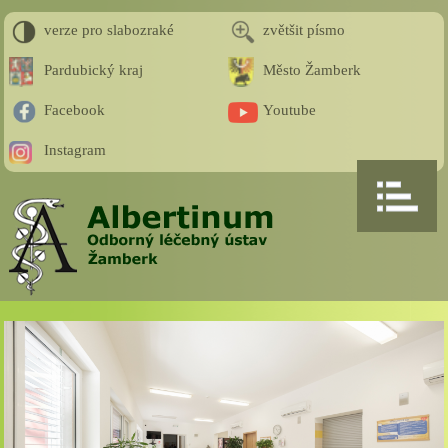
verze pro slabozraké
zvětšit písmo
Pardubický kraj
Město Žamberk
Facebook
Youtube
Instagram