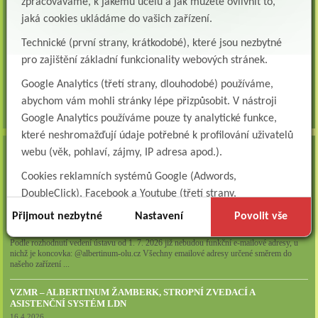
zpracováváme, k jakému účelu a jak můžete ovlivnit to,
Logoped/klinický logoped
jaká cookies ukládáme do vašich zařízení.
Albertinum, OLÚ, Žamberk přijme
KLINICKÉHO LOGOPEDA Nab...
Technické (první strany, krátkodobé), které jsou nezbytné
pro zajištění základní funkcionality webových stránek.
Ergoterapeut/ka
Google Analytics (třetí strany, dlouhodobé) používáme,
Albertinum, odborný léčebný ústav, přijme do pracovního
poměru: ERGOTERAPEUTA, EGOTERAPEUTKU Požadujeme:odbornou způsobi...
abychom vám mohli stránky lépe přizpůsobit. V nástroji
všechna volná místa »
Google Analytics používáme pouze ty analytické funkce,
které neshromažďují údaje potřebné k profilování uživatelů
webu (věk, pohlaví, zájmy, IP adresa apod.).
AKTUALITY
Zapojte se do naší fotosoutěže!
Cookies reklamních systémů Google (Adwords,
29.7.2026
DoubleClick), Facebook a Youtube (třetí strany,
dlouhodobé). Tyto
cookies
slouží k marketingovému
Přijmout nezbytné
Nastavení
Povolit vše
POZOR - Změna koncovky emailové adresy
profilování. Díky nim jsme schopni s vámi zůstat v kontaktu
15.6.2026
Podle rozhodnutí vedení ústavu od 1. 7. 2026 již nebudou funkční e-mailové adresy, u
například prostřednictvím personalizované reklamy na
nichž je koncovka: @albertinum-olu.cz Všechny emailové adresy určené směrem do
sociálních sítích.
našeho zařízení ...
Technické cookies lišty CookieBot (třetí strany, dlouhodobé),
VZMR – ALBERTINUM ŽAMBERK, STROPNÍ ZVEDACÍ A
díky které si naše webové stránky pamatují vaše volby
ASISTENČNÍ SYSTÉM LDN
16.4.2026