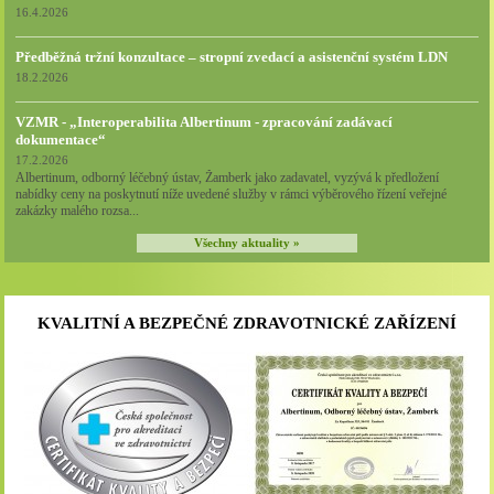
16.4.2026
Předběžná tržní konzultace – stropní zvedací a asistenční systém LDN
18.2.2026
VZMR - „Interoperabilita Albertinum - zpracování zadávací
dokumentace“
17.2.2026
Albertinum, odborný léčebný ústav, Žamberk jako zadavatel, vyzývá k předložení
nabídky ceny na poskytnutí níže uvedené služby v rámci výběrového řízení veřejné
zakázky malého rozsa...
Všechny aktuality »
KVALITNÍ A BEZPEČNÉ ZDRAVOTNICKÉ ZAŘÍZENÍ