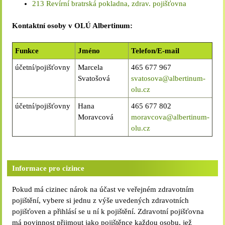
213 Revírní bratrská pokladna, zdrav. pojišťovna
Kontaktní osoby v OLÚ Albertinum:
Funkce
Jméno
Telefon/E-mail
účetní/pojišťovny
Marcela
465 677 967
Svatošová
svatosova@albertinum-
olu.cz
účetní/pojišťovny
Hana
465 677 802
Moravcová
moravcova@albertinum-
olu.cz
Informace pro cizince
Pokud má cizinec nárok na účast ve veřejném zdravotním
pojištění, vybere si jednu z výše uvedených zdravotních
pojišťoven a přihlásí se u ní k pojištění. Zdravotní pojišťovna
má povinnost přijmout jako pojištěnce každou osobu, jež