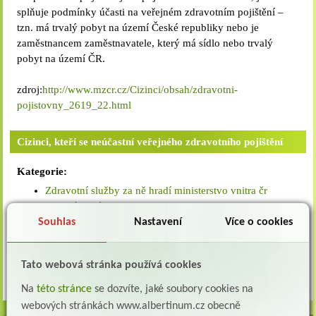
splňuje podmínky účasti na veřejném zdravotním pojištění –
tzn. má trvalý pobyt na území České republiky nebo je
zaměstnancem zaměstnavatele, který má sídlo nebo trvalý
pobyt na území ČR.
zdroj:
http://www.mzcr.cz/Cizinci/obsah/zdravotni-
pojistovny_2619_22.html
Cizinci, kteří se neúčastní veřejného zdravotního pojištění
Kategorie:
Zdravotní služby za ně hradí ministerstvo vnitra čr
Mezinárodní smlouvy
Cestovní zdravotní pojištění
Souhlas
Nastavení
Více o cookies
Zdroj:
http://www.mzcr.cz/Cizinci/obsah/zdravotni-
Tato webová stránka používá cookies
pojistovny_2619_22.html
Na
této stránce
se dozvíte, jaké soubory cookies na
webových stránkách www.albertinum.cz obecně