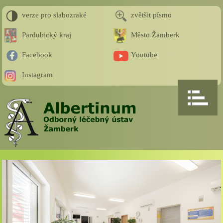
verze pro slabozraké
zvětšit písmo
Pardubický kraj
Město Žamberk
Facebook
Youtube
Instagram