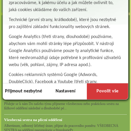
zpracováváme, k jakému účelu a jak můžete ovlivnit to,
jaká cookies ukládáme do vašich zařízení.
Technické (první strany, krátkodobé), které jsou nezbytné
VOLNÁ MÍSTA
pro zajištění základní funkcionality webových stránek.
Lékař oddělení následné a dlouhodobé péče (LDN)
Google Analytics (třetí strany, dlouhodobé) používáme,
Albertinum, odborný léčebný ústav, Žamberk přijme do pracovního poměru: Lékaře na
oddělení následné a dlouhodobé lůžkové...
abychom vám mohli stránky lépe přizpůsobit. V nástroji
Google Analytics používáme pouze ty analytické funkce,
Lékař na oddělení psychiatrie
které neshromažďují údaje potřebné k profilování uživatelů
Albertinum, odborný léčebný ústav, Žamberkpřijme do pracovního poměru: Lékaře na
oddělení psychiatrie ...
webu (věk, pohlaví, zájmy, IP adresa apod.).
Cookies reklamních systémů Google (Adwords,
Lékař oddělení pneumologie a ftizeologie (plicní oddělení)
DoubleClick), Facebook a Youtube (třetí strany,
Albertinum, odborný léčebný ústav, Žamberk přijme do pracovního poměru: Lékaře na
oddělení pneumologie a ftizeologie (pl...
dlouhodobé). Tyto
cookies
slouží k marketingovému
Přijmout nezbytné
Nastavení
Povolit vše
profilování. Díky nim jsme schopni s vámi zůstat v kontaktu
Všeobecná/praktická sestra na LDN
například prostřednictvím personalizované reklamy na
Přidejte se k nám Do našeho týmu přijmeme všeobecnou nebo praktickou sestru na
lůžkové oddělení následné a dlouhodobé pé...
sociálních sítích.
Technické cookies lišty CookieBot (třetí strany, dlouhodobé),
Všeobecná sestra na plicní oddělení
Albertinum, odborný léčebný ústav, přijme do pracovního poměru: VŠEOBECNÁ
díky které si naše webové stránky pamatují vaše volby
SESTRA na oddělení pneumologie a ftizeologiePr...