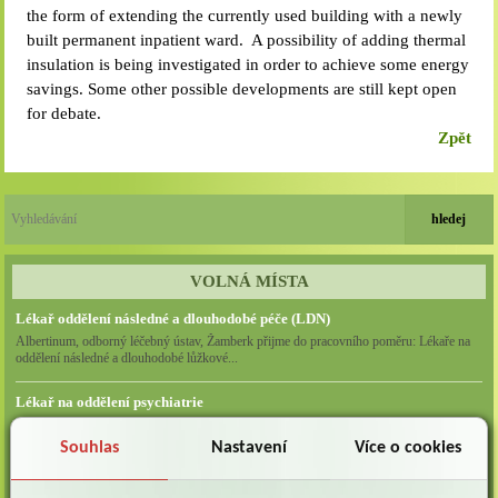
the form of extending the currently used building with a newly
built permanent inpatient ward. A possibility of adding thermal
insulation is being investigated in order to achieve some energy
savings. Some other possible developments are still kept open
for debate.
Zpět
VOLNÁ MÍSTA
Lékař oddělení následné a dlouhodobé péče (LDN)
Albertinum, odborný léčebný ústav, Žamberk přijme do pracovního poměru: Lékaře na
oddělení následné a dlouhodobé lůžkové...
Lékař na oddělení psychiatrie
Albertinum, odborný léčebný ústav, Žamberkpřijme do pracovního poměru: Lékaře na
oddělení psychiatrie ...
Souhlas
Nastavení
Více o cookies
Lékař oddělení pneumologie a ftizeologie (plicní oddělení)