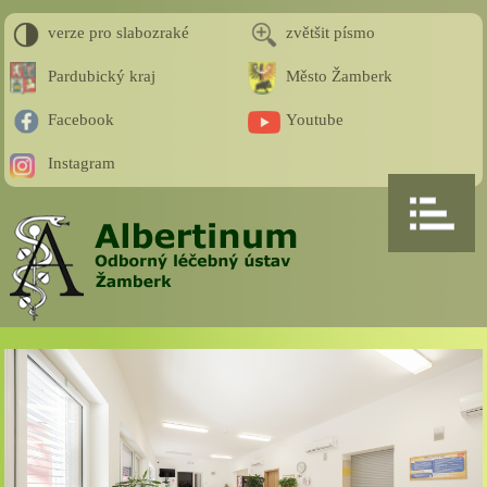
verze pro slabozraké
zvětšit písmo
Pardubický kraj
Město Žamberk
Facebook
Youtube
Instagram