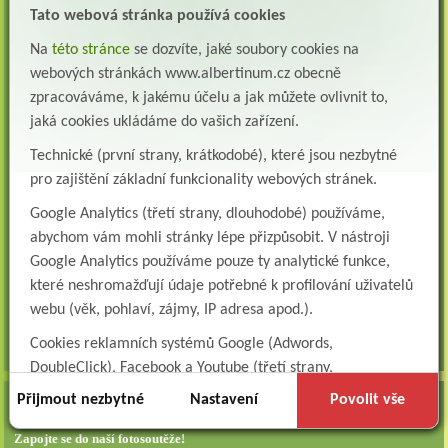
Albertinum, odborný léčebný ústav, Žamberk přijme do pracovního poměru: Lékaře na
Tato webová stránka používá cookies
oddělení pneumologie a ftizeologie (pl...
Na
této stránce
se dozvíte, jaké soubory cookies na
Všeobecná/praktická sestra na LDN
webových stránkách www.albertinum.cz obecně
Přidejte se k nám Do našeho týmu přijmeme všeobecnou nebo praktickou sestru na
zpracováváme, k jakému účelu a jak můžete ovlivnit to,
lůžkové oddělení následné a dlouhodobé pé...
jaká cookies ukládáme do vašich zařízení.
Všeobecná sestra na plicní oddělení
Technické (první strany, krátkodobé), které jsou nezbytné
Albertinum, odborný léčebný ústav, přijme do pracovního poměru: VŠEOBECNÁ
SESTRA na oddělení pneumologie a ftizeologiePr...
pro zajištění základní funkcionality webových stránek.
Logoped/klinický logoped
Google Analytics (třetí strany, dlouhodobé) používáme,
Albertinum, OLÚ, Žamberk přijme
abychom vám mohli stránky lépe přizpůsobit. V nástroji
KLINICKÉHO LOGOPEDA Nab...
Google Analytics používáme pouze ty analytické funkce,
které neshromažďují údaje potřebné k profilování uživatelů
Ergoterapeut/ka
Albertinum, odborný léčebný ústav, přijme do pracovního
webu (věk, pohlaví, zájmy, IP adresa apod.).
poměru: ERGOTERAPEUTA, EGOTERAPEUTKU Požadujeme:odbornou způsobi...
Cookies reklamních systémů Google (Adwords,
všechna volná místa »
DoubleClick), Facebook a Youtube (třetí strany,
dlouhodobé). Tyto
cookies
slouží k marketingovému
Přijmout nezbytné
Nastavení
Povolit vše
AKTUALITY
profilování. Díky nim jsme schopni s vámi zůstat v kontaktu
Zapojte se do naší fotosoutěže!
například prostřednictvím personalizované reklamy na