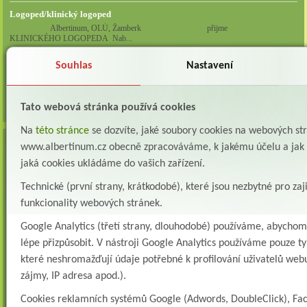
Logoped/klinický logoped
Albertinum, OLÚ, Žamberk přijme
KLINICKÉHO LOGOPEDA Nab...
Ergoterapeut/ka
Souhlas
Nastavení
Albertinum, odborný léčebný ústav, přijme do pracovního
poměru: ERGOTERAPEUTA, EGOTERAPEUTKU Požadujeme:odbornou způsobi...
Tato webová stránka používá cookies
všechna volná místa »
Na
této stránce
se dozvíte, jaké soubory cookies na webových st
AKTUALITY
www.albertinum.cz obecně zpracováváme, k jakému účelu a jak m
jaká cookies ukládáme do vašich zařízení.
Zapojte se do naší fotosoutěže!
29.7.2026
Technické (první strany, krátkodobé), které jsou nezbytné pro zaj
funkcionality webových stránek.
POZOR - Změna koncovky emailové adresy
15.6.2026
Google Analytics (třetí strany, dlouhodobé) používáme, abycho
Podle rozhodnutí vedení ústavu od 1. 7. 2026 již nebudou funkční e-mailové adresy, u
nichž je koncovka: @albertinum-olu.cz Všechny emailové adresy určené směrem do
lépe přizpůsobit. V nástroji Google Analytics používáme pouze ty
našeho zařízení ...
které neshromažďují údaje potřebné k profilování uživatelů webu
zájmy, IP adresa apod.).
VZMR – ALBERTINUM ŽAMBERK, STROPNÍ ZVEDACÍ A
ASISTENČNÍ SYSTÉM LDN
Cookies reklamních systémů Google (Adwords, DoubleClick), Fa
16.4.2026