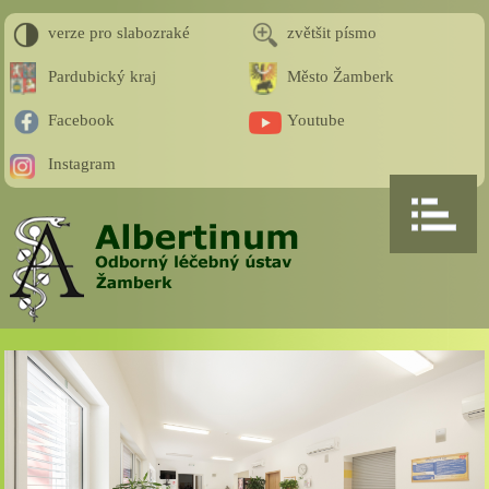
verze pro slabozraké
zvětšit písmo
Pardubický kraj
Město Žamberk
Facebook
Youtube
Instagram