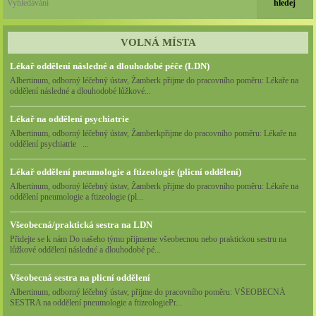
VOLNÁ MÍSTA
Lékař oddělení následné a dlouhodobé péče (LDN)
Albertinum, odborný léčebný ústav, Žamberk přijme do pracovního poměru: Lékaře na
oddělení následné a dlouhodobé lůžkové...
Lékař na oddělení psychiatrie
Albertinum, odborný léčebný ústav, Žamberkpřijme do pracovního poměru: Lékaře na
oddělení psychiatrie ...
Lékař oddělení pneumologie a ftizeologie (plicní oddělení)
Albertinum, odborný léčebný ústav, Žamberk přijme do pracovního poměru: Lékaře na
oddělení pneumologie a ftizeologie (pl...
Všeobecná/praktická sestra na LDN
Přidejte se k nám Do našeho týmu přijmeme všeobecnou nebo praktickou sestru na
lůžkové oddělení následné a dlouhodobé pé...
Všeobecná sestra na plicní oddělení
Albertinum, odborný léčebný ústav, přijme do pracovního poměru: VŠEOBECNÁ
SESTRA na oddělení pneumologie a ftizeologiePr...