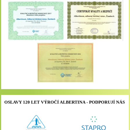
OSLAVY 120 LET VÝROČÍ ALBERTINA - PODPORUJÍ NÁS