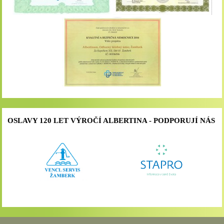
OSLAVY 120 LET VÝROČÍ ALBERTINA - PODPORUJÍ NÁS