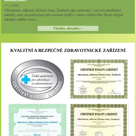
17.2.2026
Albertinum, odborný léčebný ústav, Žamberk jako zadavatel, vyzývá k předložení
nabídky ceny na poskytnutí níže uvedené služby v rámci výběrového řízení veřejné
zakázky malého rozsa...
Všechny aktuality »
KVALITNÍ A BEZPEČNÉ ZDRAVOTNICKÉ ZAŘÍZENÍ