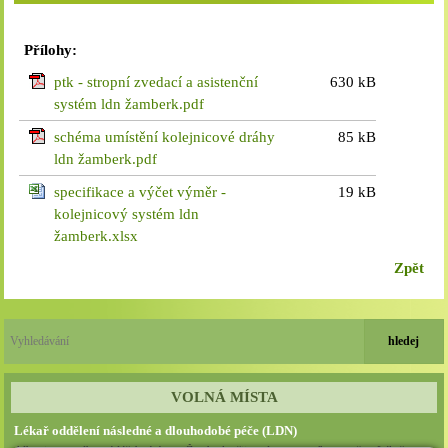
Přílohy:
ptk - stropní zvedací a asistenční
630 kB
systém ldn žamberk.pdf
schéma umístění kolejnicové dráhy
85 kB
ldn žamberk.pdf
specifikace a výčet výměr -
19 kB
kolejnicový systém ldn
žamberk.xlsx
Zpět
VOLNÁ MÍSTA
Lékař oddělení následné a dlouhodobé péče (LDN)