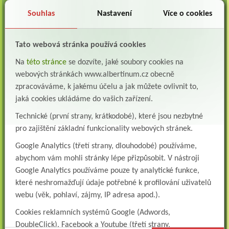
Albertinum, odborný léčebný ústav, Žamberk přijme do pracovního poměru: Lékaře na
oddělení následné a dlouhodobé lůžkové...
Souhlas
Nastavení
Více o cookies
Lékař na oddělení psychiatrie
Albertinum, odborný léčebný ústav, Žamberkpřijme do pracovního poměru: Lékaře na
Tato webová stránka používá cookies
oddělení psychiatrie ...
Na
této stránce
se dozvíte, jaké soubory cookies na
Lékař oddělení pneumologie a ftizeologie (plicní oddělení)
webových stránkách www.albertinum.cz obecně
Albertinum, odborný léčebný ústav, Žamberk přijme do pracovního poměru: Lékaře na
oddělení pneumologie a ftizeologie (pl...
zpracováváme, k jakému účelu a jak můžete ovlivnit to,
jaká cookies ukládáme do vašich zařízení.
Všeobecná/praktická sestra na LDN
Technické (první strany, krátkodobé), které jsou nezbytné
Přidejte se k nám Do našeho týmu přijmeme všeobecnou nebo praktickou sestru na
lůžkové oddělení následné a dlouhodobé pé...
pro zajištění základní funkcionality webových stránek.
Všeobecná sestra na plicní oddělení
Google Analytics (třetí strany, dlouhodobé) používáme,
Albertinum, odborný léčebný ústav, přijme do pracovního poměru: VŠEOBECNÁ
abychom vám mohli stránky lépe přizpůsobit. V nástroji
SESTRA na oddělení pneumologie a ftizeologiePr...
Google Analytics používáme pouze ty analytické funkce,
Logoped/klinický logoped
které neshromažďují údaje potřebné k profilování uživatelů
Albertinum, OLÚ, Žamberk přijme
webu (věk, pohlaví, zájmy, IP adresa apod.).
KLINICKÉHO LOGOPEDA Nab...
Cookies reklamních systémů Google (Adwords,
Ergoterapeut/ka
DoubleClick), Facebook a Youtube (třetí strany,