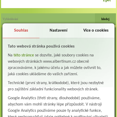
Zpět
Souhlas
Nastavení
Více o cookies
VOLNÁ MÍSTA
Lékař oddělení následné a dlouhodobé péče (LDN)
Tato webová stránka používá cookies
Albertinum, odborný léčebný ústav, Žamberk přijme do pracovního poměru: Lékaře na
oddělení následné a dlouhodobé lůžkové...
Na
této stránce
se dozvíte, jaké soubory cookies na
webových stránkách www.albertinum.cz obecně
Lékař na oddělení psychiatrie
Albertinum, odborný léčebný ústav, Žamberkpřijme do pracovního poměru: Lékaře na
zpracováváme, k jakému účelu a jak můžete ovlivnit to,
oddělení psychiatrie ...
jaká cookies ukládáme do vašich zařízení.
Lékař oddělení pneumologie a ftizeologie (plicní oddělení)
Technické (první strany, krátkodobé), které jsou nezbytné
Albertinum, odborný léčebný ústav, Žamberk přijme do pracovního poměru: Lékaře na
pro zajištění základní funkcionality webových stránek.
oddělení pneumologie a ftizeologie (pl...
Google Analytics (třetí strany, dlouhodobé) používáme,
Všeobecná/praktická sestra na LDN
abychom vám mohli stránky lépe přizpůsobit. V nástroji
Přidejte se k nám Do našeho týmu přijmeme všeobecnou nebo praktickou sestru na
lůžkové oddělení následné a dlouhodobé pé...
Google Analytics používáme pouze ty analytické funkce,