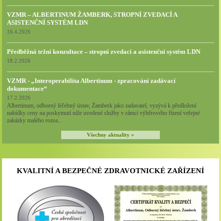
VZMR – ALBERTINUM ŽAMBERK, STROPNÍ ZVEDACÍ A
ASISTENČNÍ SYSTÉM LDN
16.4.2026
Předběžná tržní konzultace – stropní zvedací a asistenční systém LDN
18.2.2026
VZMR - „Interoperabilita Albertinum - zpracování zadávací
dokumentace“
17.2.2026
Albertinum, odborný léčebný ústav, Žamberk jako zadavatel, vyzývá k předložení
nabídky ceny na poskytnutí níže uvedené služby v rámci výběrového řízení veřejné
zakázky malého rozsa...
Všechny aktuality »
KVALITNÍ A BEZPEČNÉ ZDRAVOTNICKÉ ZAŘÍZENÍ